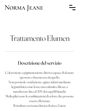
Trattamento Elumen
Descrizione del servizio
Colorazione a pigmentazione diretta capace di donare
spessore e lucentezza al capello.
Non possiede ossidazione, agisce infatti mediante
legami fisici come fosse una calamita. Riesce a
mascherare fino al 20% dei capelli bianchi.
Molteplici sono le combinazioni di colore che possono
essere effettuate.
Il risultato avrà una durata di circa 2 mesi.