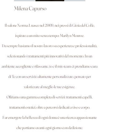
Milena Capurso
Il salone Norma J. nasce nel 2009, nei pressi di Gioia del Colle,
ispirato a un mito
senza tempo: Marilyn Monroe.
Da sempre basiamo il nostro lavoro su esperienza e professionalità,
selezionando i trattamenti più innovativi del momento.
In un
ambiente accogliente e rilassante, io e il mio team ci prendiamo cura
di Te con un servizio altamente personalizzato, pensato per
valorizzare al meglio le tue esigenze.
Offriamo una gamma completa di servizi: trattamenti capelli,
trattamenti estetici, oltre a percorsi dedicati a viso e corpo.
Far emergere la bellezza di ogni donna è una ricerca appassionante
che portiamo avanti ogni giorno con dedizione.