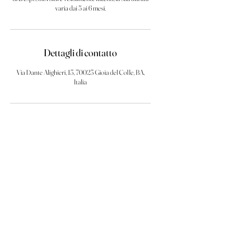
varia dai 5 ai 6 mesi.
Dettagli di contatto
Via Dante Alighieri, 13, 70023 Gioia del Colle, BA,
Italia
Via Dante Alighieri, 13
norma.j@virgilio.it
Tel.
080-348 4564
70023 - Gioia del Colle (BA)
P. IVA
06926080729