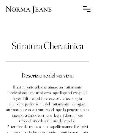
Stiratura Cheratinica
Descrizione del servizio
Il trattamento alla cheratina è un trattamento
professionale che trasforma capelli spenti, crespi ed
ingestibili in capelli lisci e setosi. La tecnologia
altamente performante del trattamento interagisce
attivamente con la struttura del capello, penetra al suo
interno, creando così nuovi legami cheratinici e
rimodellando la struttura del capello.
Al termine del trattamento i capelli saranno lisci, privi
di crespo, morbidi e visibilmente lucenti, la sua durata